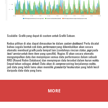
Scalable: Grafik yang dapat di-custom untuk Grafik Satuan.
Kedua pilihan di atas dapat dimasukan ke dalam
custom dashboard
. Perlu dicatat
bahwa segala bentuk cek data
performance
yang dikembalikan akan secara
otomatis membuat graifk pada tempat lain (contohnya rincian status
page
pada
host/ service
untuk item-item yang spesifik). Nagios XI akan secara otomatis
mengumpulkan data dan menyimpan semua data performance dalam sebuah
RRD (Round Robin Database) dan menyimpan data tersebut dalam kurun waktu
Empat tahun sebagai
default.
Data akan di-
compress
seiring berjalannya waktu,
jadi data yang lebih lama akan memiliki
granularity
/ keakuratan yang lebih kecil
daripada data-data yang baru.
MORE