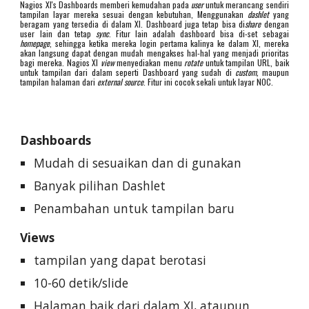
Nagios XI's Dashboards memberi kemudahan pada
user
untuk merancang sendiri
tampilan layar mereka sesuai dengan kebutuhan, Menggunakan
dashlet
yang
beragam yang tersedia di dalam XI. Dashboard juga tetap bisa di
share
dengan
user lain dan tetap
sync
. Fitur lain adalah dashboard bisa di-set sebagai
homepage
, sehingga ketika mereka login pertama kalinya ke dalam XI, mereka
akan langsung dapat dengan mudah mengakses hal-hal yang menjadi prioritas
bagi mereka. Nagios XI
view
menyediakan menu
rotate
untuk tampilan URL, baik
untuk tampilan dari dalam seperti Dashboard yang sudah di
custom,
maupun
tampilan halaman dari
external source
. Fitur ini cocok sekali untuk layar NOC.
Dashboards
Mudah di sesuaikan dan di gunakan
Banyak pilihan Dashlet
Penambahan untuk tampilan baru
Views
tampilan yang dapat berotasi
10-60 detik/slide
Halaman baik dari dalam XI, ataupun