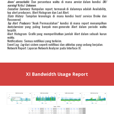
down/ unreachable
. Dan persentase waktu di mana
service
dalam kondisi
OK/
warning
/ Kritis/
Unknown
.
Executive Summary
: Kumpulan report, termasuk di dalamnya adalah Availability,
top alert producers, Alert Histogram dan Last Alert.
State History
: Tampilan kronologis di mana kondisi host/ service Broke dan
Recovered.
Top Alert Producers:
“Anak Permasalahan” kondisi di mana report menampilkan
hosts/services
yang paling banyak men-generate Alert dalam periode waktu
terpilih.
Alert Histogram: Grafik yang memperlihatkan jumlah Alert dalam sebuah kurun
waktu.
Notifications: Semua notifikasi yang terkirim.
Event Log:
Log
dari sistem seperti notifikasi dan aktivitas yang sedang berjalan.
Network Report: Laporan Network Analyzer pada Interface XI.
XI Bandwidth Usage Report