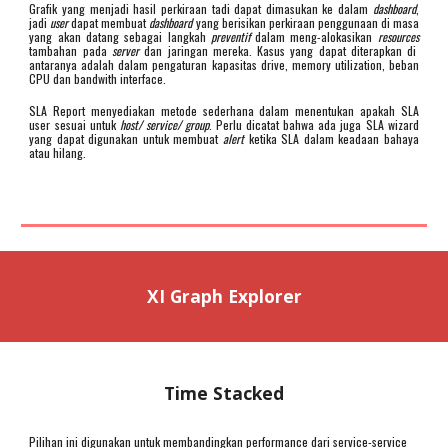
Grafik yang menjadi hasil perkiraan tadi dapat dimasukan ke dalam
dashboard
,
jadi
user
dapat membuat
dashboard
yang berisikan perkiraan penggunaan di masa
yang akan datang sebagai langkah
preventif
dalam meng-alokasikan
resources
tambahan pada
server
dan jaringan mereka. Kasus yang dapat diterapkan di
antaranya adalah dalam pengaturan kapasitas drive, memory utilization, beban
CPU dan bandwith interface.
SLA Report menyediakan metode sederhana dalam menentukan apakah SLA
user sesuai untuk
host/ service/ group
. Perlu dicatat bahwa ada juga SLA wizard
yang dapat digunakan untuk membuat
alert
ketika SLA dalam keadaan bahaya
atau hilang.
XI Graph Explorer
Time Stacked
Pilihan ini digunakan untuk membandingkan performance dari service-service