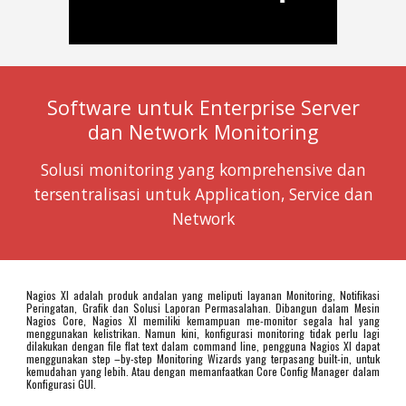
Software untuk Enterprise Server
dan Network Monitoring
Solusi monitoring yang komprehensive dan
tersentralisasi untuk Application, Service dan
Network
Nagios XI adalah produk andalan yang meliputi layanan Monitoring, Notifikasi
Peringatan, Grafik dan Solusi Laporan Permasalahan. Dibangun dalam Mesin
Nagios Core, Nagios XI memiliki kemampuan me-monitor segala hal yang
menggunakan kelistrikan. Namun kini, konfigurasi monitoring tidak perlu lagi
dilakukan dengan file flat text dalam command line, pengguna Nagios XI dapat
menggunakan step –by-step Monitoring Wizards yang terpasang built-in, untuk
kemudahan yang lebih. Atau dengan memanfaatkan Core Config Manager dalam
Konfigurasi GUI.