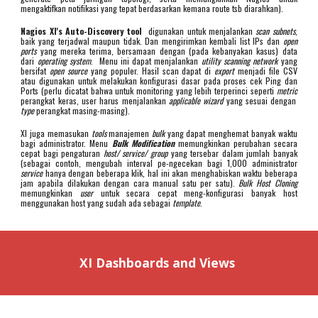
mengaktifkan notifikasi yang tepat berdasarkan kemana route tsb diarahkan).
Nagios XI's Auto-Discovery tool
digunakan untuk menjalankan
scan subnets
,
baik yang terjadwal maupun tidak. Dan mengirimkan kembali list IPs dan
open
ports
yang mereka terima, bersamaan dengan (pada kebanyakan kasus) data
dari
operating system
. Menu ini dapat menjalankan
utility scanning network
yang
bersifat
open source
yang populer. Hasil scan dapat di
export
menjadi file CSV
atau digunakan untuk melakukan konfigurasi dasar pada proses cek Ping dan
Ports (perlu dicatat bahwa untuk monitoring yang lebih terperinci seperti
metric
perangkat keras, user harus menjalankan
applicable wizard
yang sesuai dengan
type
perangkat masing-masing).
XI juga memasukan
tools
manajemen
bulk
yang dapat menghemat banyak waktu
bagi administrator. Menu
Bulk Modification
memungkinkan perubahan secara
cepat bagi pengaturan
host/ service/ group
yang tersebar dalam jumlah banyak
(sebagai contoh, mengubah interval pe-ngecekan bagi 1,000 administrator
service
hanya dengan beberapa klik, hal ini akan menghabiskan waktu beberapa
jam apabila dilakukan dengan cara manual satu per satu).
Bulk Host Cloning
memungkinkan
user
untuk secara cepat meng-konfigurasi banyak host
menggunakan host yang sudah ada sebagai
template
.
XI Dashboards and Views