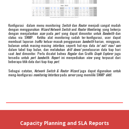
Konfigurasi dalam menu monitoring
Switch
dan
Router
menjadi sangat mudah
dengan menggunakan
Wizard Network Switch
and
Router Monitoring
, yang bekerja
dengan menjalankan
scan
pada
port
yang dapat dimonitor untuk
Bandwith
dan
status via SNMP. Ketika alat monitoring sudah ter-konfigurasi, user dapat
membuat laporan
traffic
keluar-masuk penggunaan
bandwith
harian, mingguan,
bulanan untuk masing-masing
interface
, seperti hal-nya data
in/ out/ max/ sum
dalam tabel tiap bulan, dan melakukan
drill down/
penelusuran data tiap hari
saat
host
dimonitor. Perlu dicatat bahwa
Regular
dan Grafik
Graph Explorer
juga
tersedia untuk
port bandwith
;
Report
ini menyediakan
view
yang terpusat dari
beberapa titik data dari tiap-tiap
port
.
Sebagai catatan,
Network Switch & Router Wizard
juga dapat digunakan untuk
meng-konfigurasi
monitoring Interface
pada
server
yang memiliki SNMP aktif.
Capacity Planning and SLA Reports