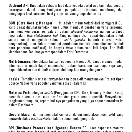
Backend AP
I: Digunakan sebagai feed data kepada portal web lain, atau secara
terprogram dapat meng-konfigurasi pengaturan advanced monitoring dan
menghapus host, services, host groups, service groups dan users.
CCM (Core Config Manager
) : Ini adalah menu terkini dari konfigurasi GUI
yang dapat digunakan tidak hanya untuk membuat perubahan yang terperinci
dan meng-konfigurasi pengaturan dalam
advanced monitoring
, namun terdapat
juga dalam
Bulk Modifications Tool
. Yang nantinya akan dapat digunakan untuk
secara cepat mengubah sebuah
metric granular
(seperti interval waktu
pengecekan), atau dalam membuat perubahan (seperti menambahkan kontak
baru penerima notifikasi), ke banyak
items
dalam satu kali kerja. The Bulk
Modifications Tool hanya terdapat dalam Edisi Enterprise.
Multitenancy
: Identifikasi lapisan pengguna Nagios XI, dapat mempermudah
administrator untuk dapat menentukan, dalam basis per user, apa saja yang
dapat dilakukan dan dilihat/ diakses oleh tiap-tiap orang dengan XI.
NagVis
: Tampilan Navigasi
custom
dengan icon aktif menggunakan Project Open
Source Nagios yang populer yang tersedia di dalam XI.
Metrics
: Perbandingan
metric
(Penggunaan CPU, Disk, Memory, Beban, Swap)
mencakup semua host atau host/ service group secara spesifik. Menyediakan
rangkuman tampilan, seperti hal-nya pengukuran yang juga dapat dimasukan ke
dalam Dashboard.
Google Maps
: Fitur ini memudahkan user dalam meletakkan icon aktif yang
mewakili status
host/ service
ke dalam sebuah peta geografik.
BPI (Business Process Intelligence)
: Dengan BPI, user dapat me-monitor
tidak hanya item individual tapi me-monitor keseluruhan item dalam sebuah